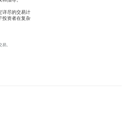
议和指导。
定详尽的交易计
于投资者在复杂
交易。